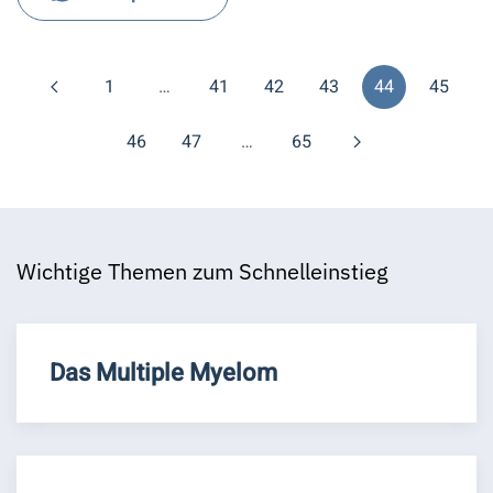
1
…
41
42
43
44
45
46
47
…
65
Wichtige Themen zum Schnelleinstieg
Das Multiple Myelom