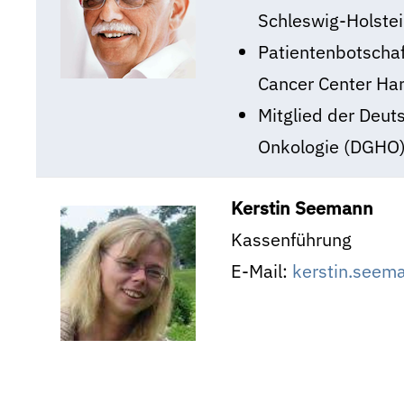
Schleswig-Holste
Patientenbotschaf
Cancer Center H
Mitglied der Deut
Onkologie (DGHO
Kerstin Seemann
Kassenführung
E-Mail:
kerstin.seem