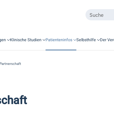
gen
Klinische Studien
Patienteninfos
Selbsthilfe
Der Ver
 Partnerschaft
schaft