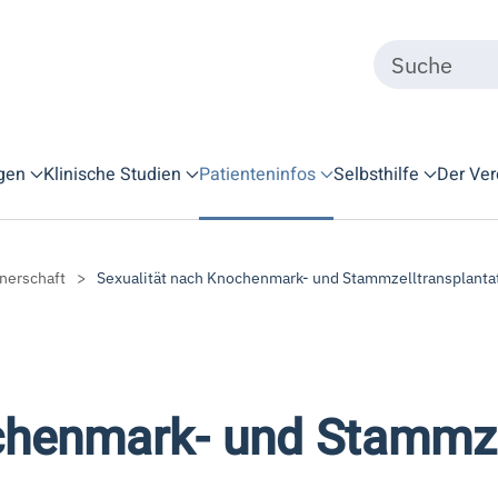
gen
Klinische Studien
Patienteninfos
Selbsthilfe
Der Ver
tnerschaft
Sexualität nach Knochenmark- und Stammzelltransplanta
chenmark- und Stammze