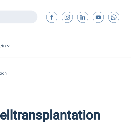
ein
tion
lltransplantation