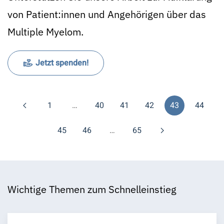
von Patient:innen und Angehörigen über das
Multiple Myelom.
Jetzt spenden!
1
…
40
41
42
43
44
45
46
…
65
Wichtige Themen zum Schnelleinstieg