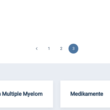
1
2
3
 Multiple Myelom
Medikamente