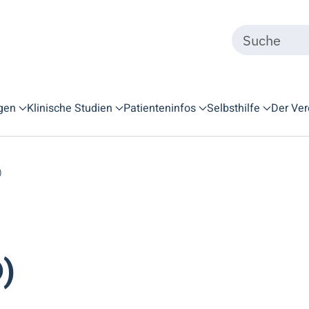
gen
Klinische Studien
Patienteninfos
Selbsthilfe
Der Ver
)
)