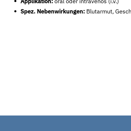
Applikation:
oral oder intravenös (i.v.)
Spez. Nebenwirkungen:
Blutarmut, Gesc