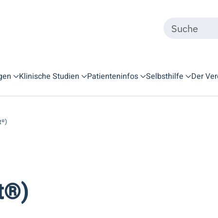
gen
Klinische Studien
Patienteninfos
Selbsthilfe
Der Ver
t®)
t®)