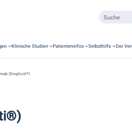
gen
Klinische Studien
Patienteninfos
Selbsthilfe
Der Ver
mab (Empliciti®)
ti®)