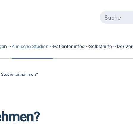
gen
Klinische Studien
Patienteninfos
Selbsthilfe
Der Ver
r Studie teilnehmen?
nehmen?