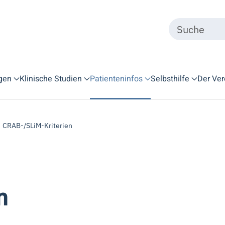
gen
Klinische Studien
Patienteninfos
Selbsthilfe
Der Ver
CRAB-/SLiM-Kriterien
n