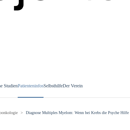
he Studien
Patienteninfos
Selbsthilfe
Der Verein
oonkologie
Diagnose Multiples Myelom: Wenn bei Krebs die Psyche Hilfe 