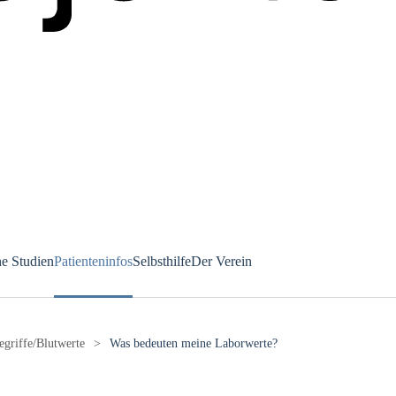
he Studien
Patienteninfos
Selbsthilfe
Der Verein
egriffe/Blutwerte
Was bedeuten meine Laborwerte?