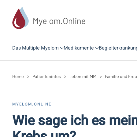
Zum Hauptinhalt springen
Das Multiple Myelom
Medikamente
Begleiterkrankun
Home
Patienteninfos
Leben mit MM
Familie und Fre
MYELOM.ONLINE
Wie sage ich es mein
Krebs um?