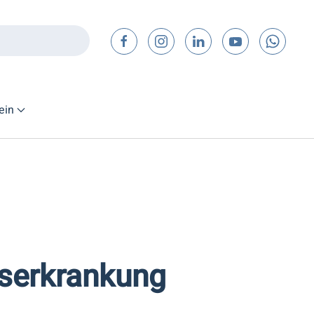
ein
bserkrankung