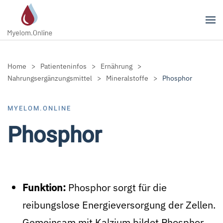
Zum Hauptinhalt springen
Home
Patienteninfos
Ernährung
Nahrungsergänzungsmittel
Mineralstoffe
Phosphor
MYELOM.ONLINE
Phosphor
Funktion:
Phosphor sorgt für die
reibungslose Energieversorgung der Zellen.
Gemeinsam mit Kalzium bildet Phosphor