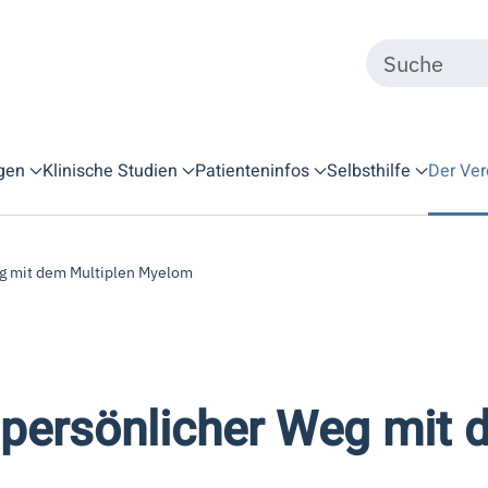
gen
Klinische Studien
Patienteninfos
Selbsthilfe
Der Ver
eg mit dem Multiplen Myelom
n persönlicher Weg mit 