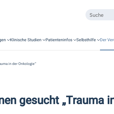
gen
Klinische Studien
Patienteninfos
Selbsthilfe
Der Ver
auma in der Onkologie“
nen gesucht „Trauma in