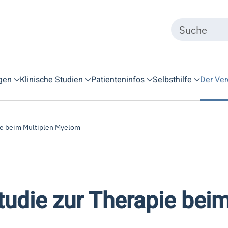
gen
Klinische Studien
Patienteninfos
Selbsthilfe
Der Ver
ie beim Multiplen Myelom
tudie zur Therapie bei