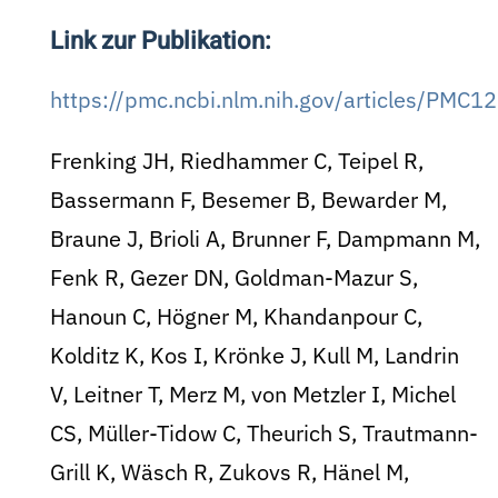
Link zur Publikation:
https://pmc.ncbi.nlm.nih.gov/articles/PMC
Frenking JH, Riedhammer C, Teipel R,
Bassermann F, Besemer B, Bewarder M,
Braune J, Brioli A, Brunner F, Dampmann M,
Fenk R, Gezer DN, Goldman-Mazur S,
Hanoun C, Högner M, Khandanpour C,
Kolditz K, Kos I, Krönke J, Kull M, Landrin
V, Leitner T, Merz M, von Metzler I, Michel
CS, Müller-Tidow C, Theurich S, Trautmann-
Grill K, Wäsch R, Zukovs R, Hänel M,