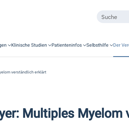
gen
Klinische Studien
Patienteninfos
Selbsthilfe
Der Ver
yelom verständlich erklärt
yer: Multiples Myelom v