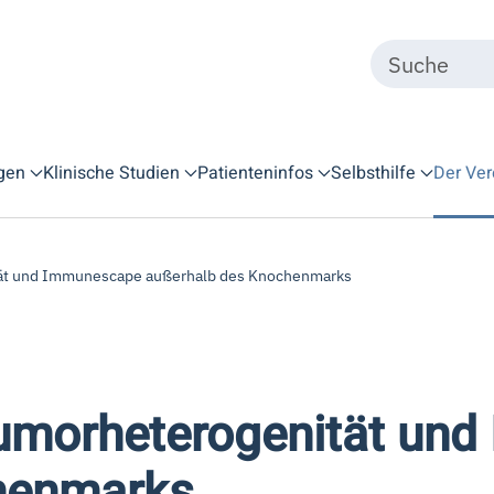
gen
Klinische Studien
Patienteninfos
Selbsthilfe
Der Ver
tät und Immunescape außerhalb des Knochenmarks
Tumorheterogenität un
henmarks