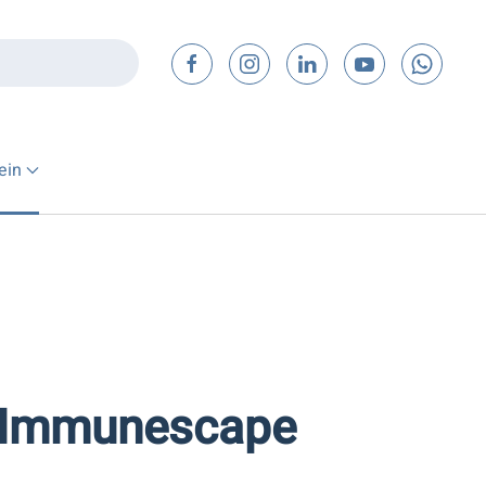
ein
d Immunescape