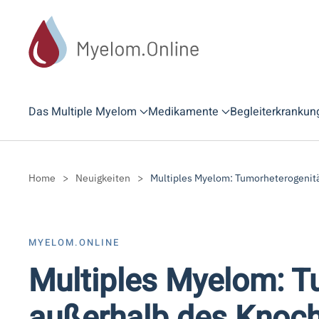
Zum Hauptinhalt springen
Das Multiple Myelom
Medikamente
Begleiterkrankun
Home
Neuigkeiten
Multiples Myelom: Tumorheterogeni
MYELOM.ONLINE
Multiples Myelom: 
außerhalb des Knoc