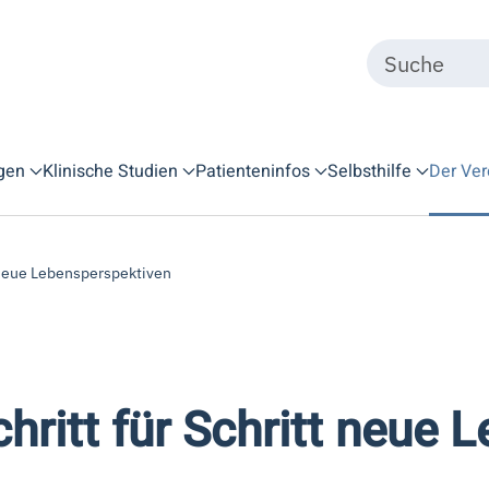
gen
Klinische Studien
Patienteninfos
Selbsthilfe
Der Ver
t neue Lebensperspektiven
hritt für Schritt neue 