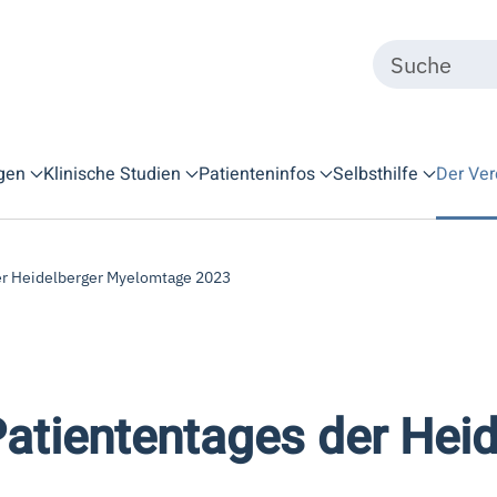
gen
Klinische Studien
Patienteninfos
Selbsthilfe
Der Ver
der Heidelberger Myelomtage 2023
Patiententages der Hei