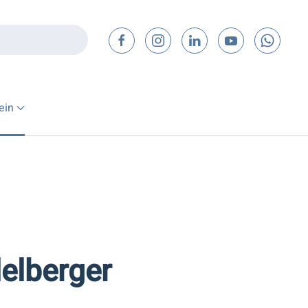
ein
delberger