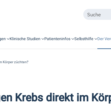
gen
Klinische Studien
Patienteninfos
Selbsthilfe
Der Ver
im Körper züchten?
en Krebs direkt im Kör