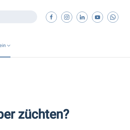
ein
per züchten?