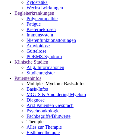
Zytostatika
Wechselwirkungen
Begleiterkrankungen
Polyneuropathie
Fatigue
Kiefernekrosen
Immunsystem
Nierenfunktionsstörungen
Amyloidose
Gürtelrose
POEMS-Syndrom
Klinische Studien
Allg. Informationen
Studienregister
Patienteninfos
Multiples Myelom: Basis-Infos
Basis-Infos
MGUS & Smoldering Myelom
Diagnose
Arzt-Patienten-Gespräch
Psychoonkologie
Fachbegriffe/Blutwerte
Therapie
Alles zur Therapie
Erstlinientherapie