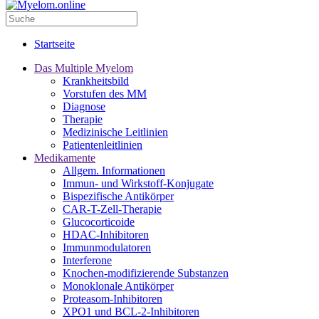
Zum Hauptinhalt springen
Startseite
Das Multiple Myelom
Krankheitsbild
Vorstufen des MM
Diagnose
Therapie
Medizinische Leitlinien
Patientenleitlinien
Medikamente
Allgem. Informationen
Immun- und Wirkstoff-Konjugate
Bispezifische Antikörper
CAR-T-Zell-Therapie
Glucocorticoide
HDAC-Inhibitoren
Immunmodulatoren
Interferone
Knochen-modifizierende Substanzen
Monoklonale Antikörper
Proteasom-Inhibitoren
XPO1 und BCL-2-Inhibitoren