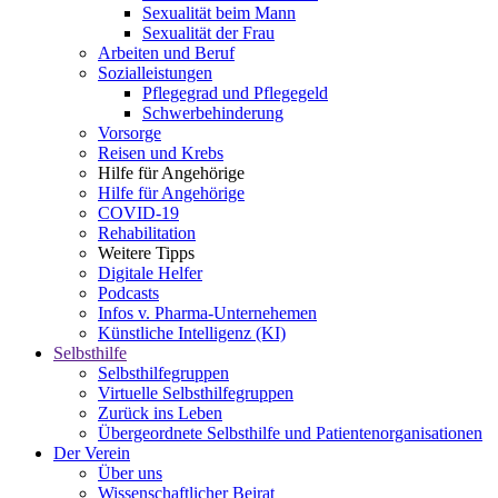
Sexualität beim Mann
Sexualität der Frau
Arbeiten und Beruf
Sozialleistungen
Pflegegrad und Pflegegeld
Schwerbehinderung
Vorsorge
Reisen und Krebs
Hilfe für Angehörige
Hilfe für Angehörige
COVID-19
Rehabilitation
Weitere Tipps
Digitale Helfer
Podcasts
Infos v. Pharma-Unternehemen
Künstliche Intelligenz (KI)
Selbsthilfe
Selbsthilfegruppen
Virtuelle Selbsthilfegruppen
Zurück ins Leben
Übergeordnete Selbsthilfe und Patientenorganisationen
Der Verein
Über uns
Wissenschaftlicher Beirat