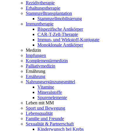
Rezidivtherapie
Erhaltungstherapie
Stammzelltransplantation
Stammzellmobilisierung
Immuntherapie
Bispezifische Antikörper
CAR-T-Zell-Therapie
Immun- und Wirkstoff-Konjugate
Monoklonale Antikörper
Medizin
Impfungen
Komplementärmedizin
Palliativmedizin
Ernährung
Ernährung
Nahrungsergänzungsmittel
Vitamine
Mineralstoffe
Spurenelemente
Leben mit MM
Sport und Bewegung
Lebensqualität
Familie und Freunde
Sexualität & Partnerschaft
Kinderwunsch bei Krebs