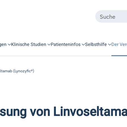
gen
Klinische Studien
Patienteninfos
Selbsthilfe
Der Ver
ltamab (Lynozyfic®)
sung von Linvoseltama