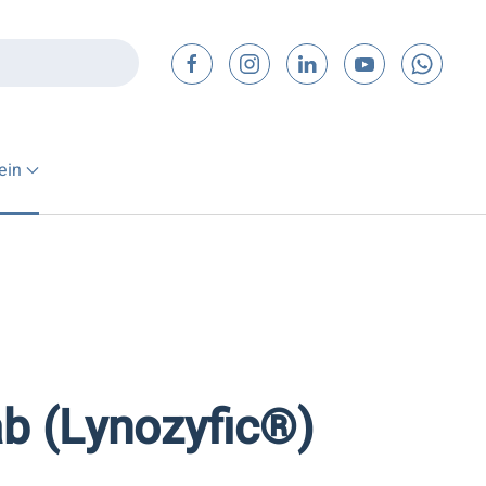
ein
b (Lynozyfic®)