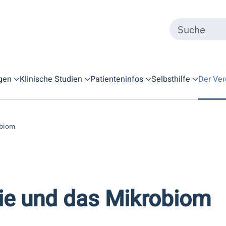
gen
Klinische Studien
Patienteninfos
Selbsthilfe
Der Ver
obiom
pie und das Mikrobiom