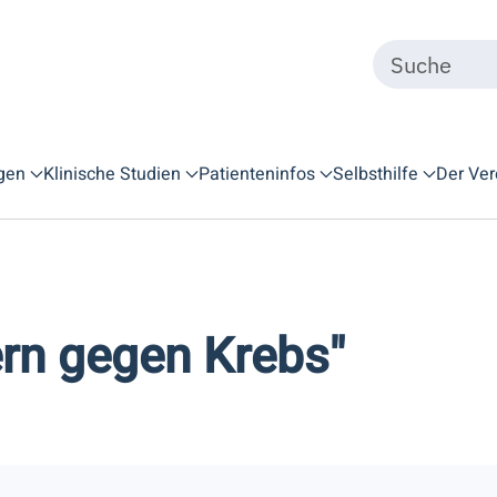
gen
Klinische Studien
Patienteninfos
Selbsthilfe
Der Ver
ern gegen Krebs"