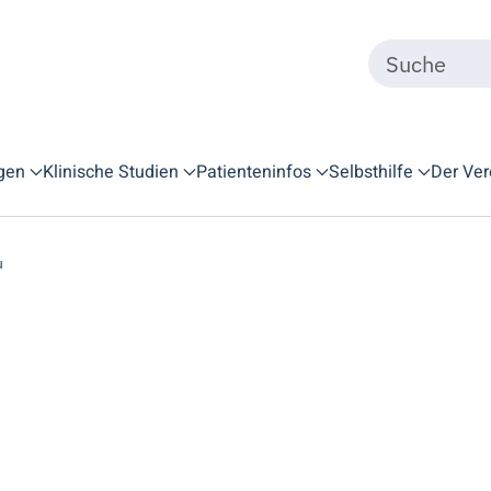
gen
Klinische Studien
Patienteninfos
Selbsthilfe
Der Ver
u