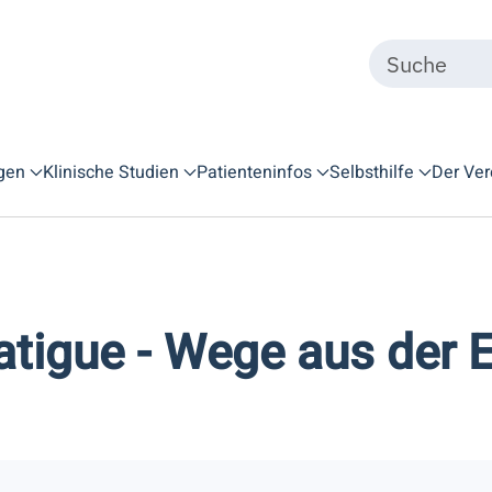
gen
Klinische Studien
Patienteninfos
Selbsthilfe
Der Ver
tigue - Wege aus der 