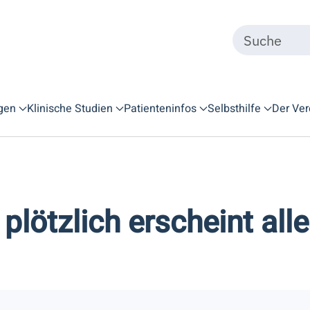
gen
Klinische Studien
Patienteninfos
Selbsthilfe
Der Ver
plötzlich erscheint all