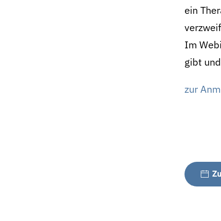
ein The
verzweif
Im Webin
gibt un
zur Anme
Zu