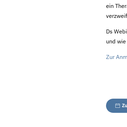
ein The
verzweif
Ds Webin
und wie
Zur Anme
Zu