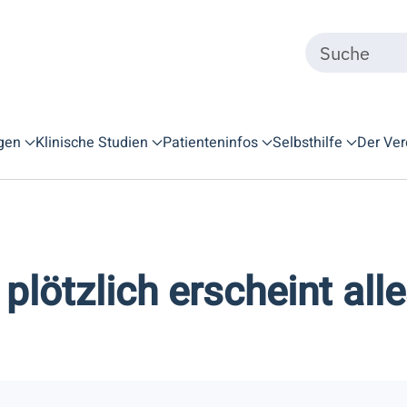
gen
Klinische Studien
Patienteninfos
Selbsthilfe
Der Ver
plötzlich erscheint all