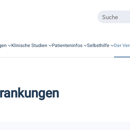
gen
Klinische Studien
Patienteninfos
Selbsthilfe
Der Ver
krankungen