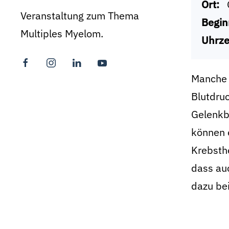
Ort:
Veranstaltung zum Thema
Begin
Multiples Myelom.
Uhrze
Manche 
Blutdru
Gelenkb
können e
Krebsthe
dass au
dazu be