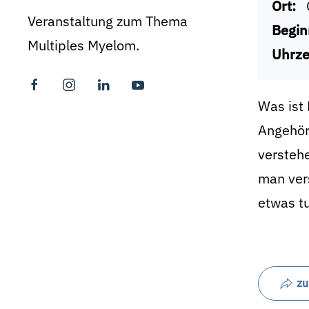
Ort:
Veranstaltung zum Thema
Begin
Multiples Myelom.
Uhrze
Was ist 
Angehöri
versteh
man vers
etwas t
zu