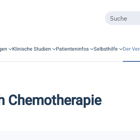
gen
Klinische Studien
Patienteninfos
Selbsthilfe
Der Ver
ch Chemotherapie