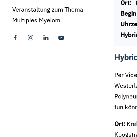
Ort:
Veranstaltung zum Thema
Begin
Multiples Myelom.
Uhrze
Hybri
Hybri
Per Vide
Westerla
Polyneu
tun könn
Ort:
Kre
Koogstr