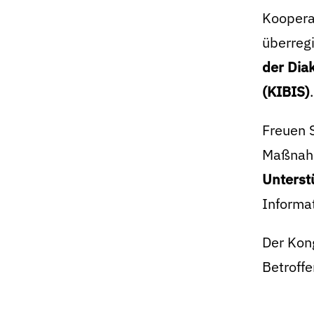
Koopera
überregi
der Dia
(KIBIS)
.
Freuen S
Maßnah
Unterst
Informat
Der Kong
Betroff