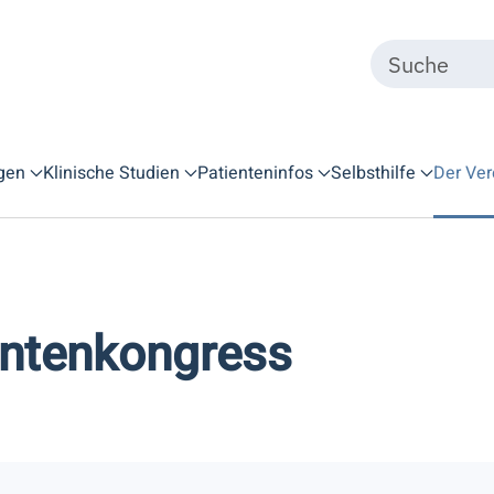
gen
Klinische Studien
Patienteninfos
Selbsthilfe
Der Ver
entenkongress