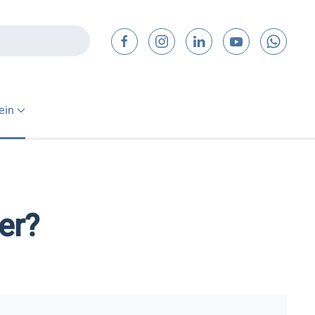
ein
er?