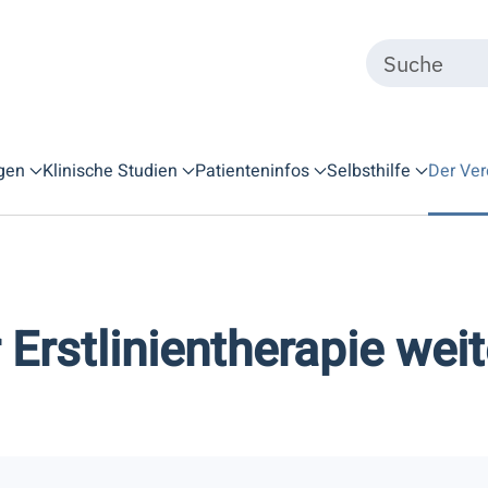
gen
Klinische Studien
Patienteninfos
Selbsthilfe
Der Ver
Erstlinientherapie weit