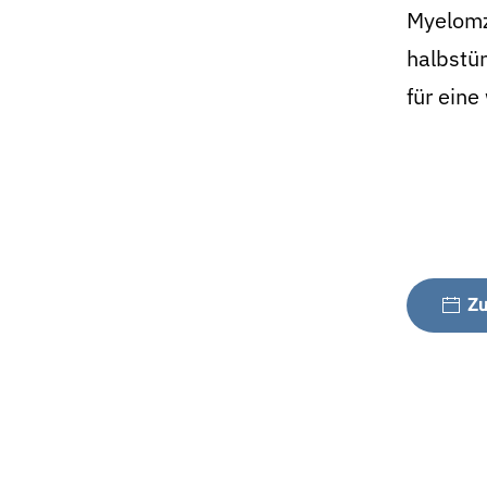
Myelomz
halbstün
für ein
Zu