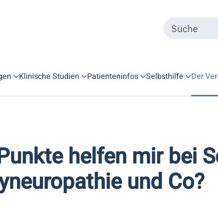
gen
Klinische Studien
Patienteninfos
Selbsthilfe
Der Ver
Punkte helfen mir bei 
lyneuropathie und Co?