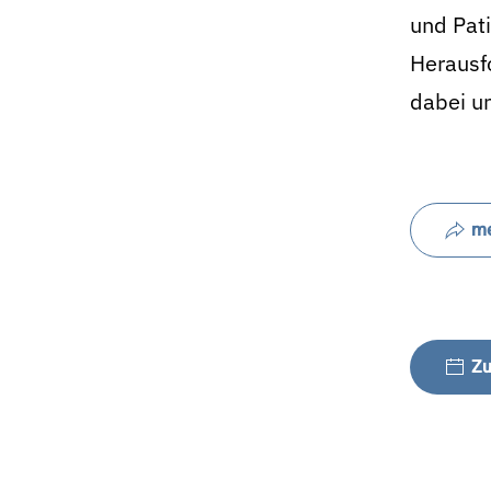
und Pati
Herausfo
dabei un
me
Zu