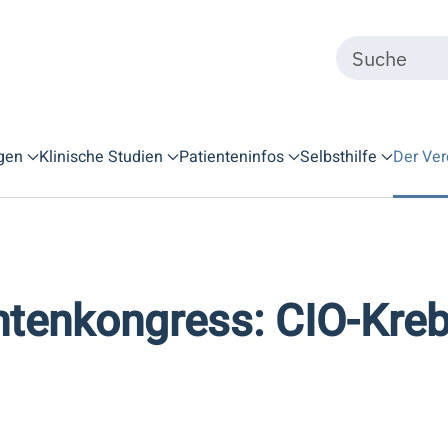
gen
Klinische Studien
Patienteninfos
Selbsthilfe
Der Ver
ntenkongress: CIO-Kre