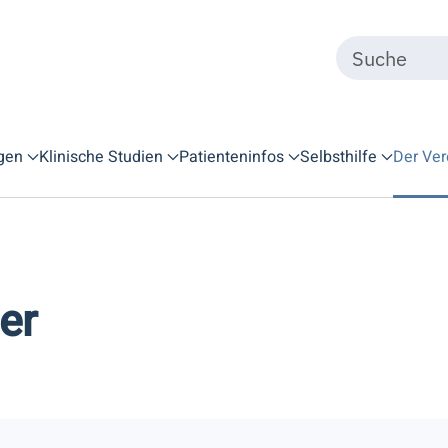
gen
Klinische Studien
Patienteninfos
Selbsthilfe
Der Ver
er