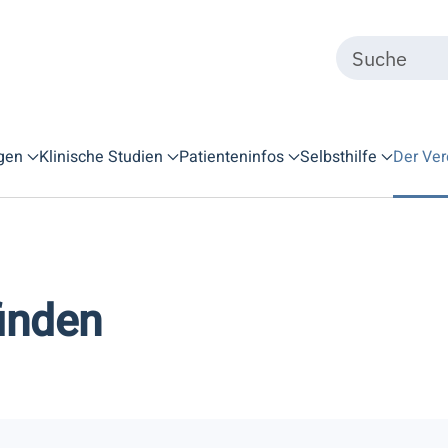
gen
Klinische Studien
Patienteninfos
Selbsthilfe
Der Ver
inden