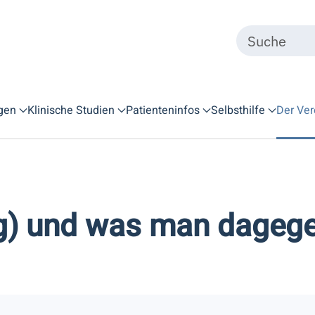
gen
Klinische Studien
Patienteninfos
Selbsthilfe
Der Ver
g) und was man dagege