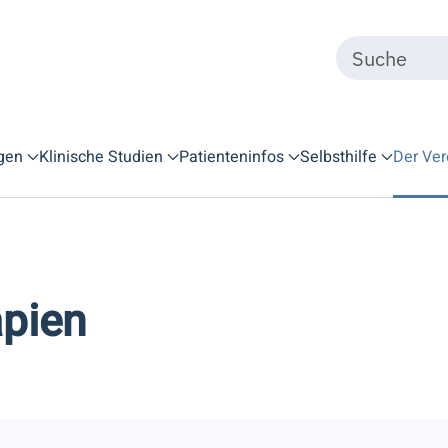
gen
Klinische Studien
Patienteninfos
Selbsthilfe
Der Ver
pien