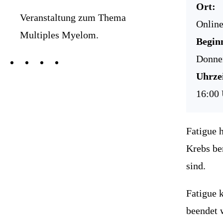
Ort:
Veranstaltung zum Thema
Onlin
Multiples Myelom.
Begin
Donner
Uhrzei
16:00 
Fatigue h
Krebs ber
sind.
Fatigue 
beendet 