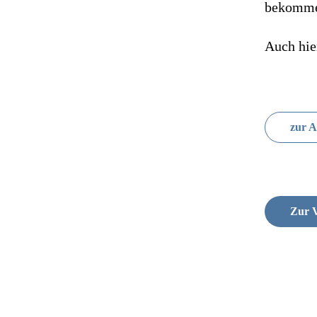
bekommen
Auch hie
zur A
Zur V