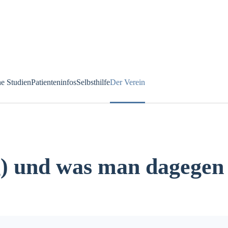
he Studien
Patienteninfos
Selbsthilfe
Der Verein
g) und was man dagegen