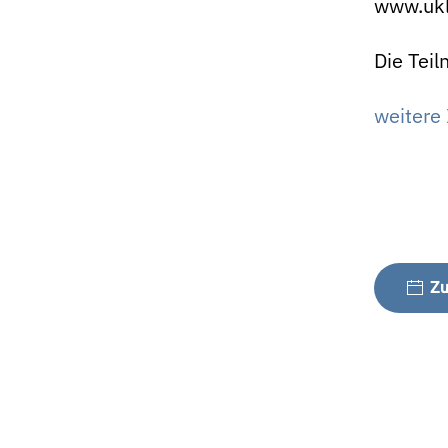
www.ukl
Die Teil
weitere 
Zu