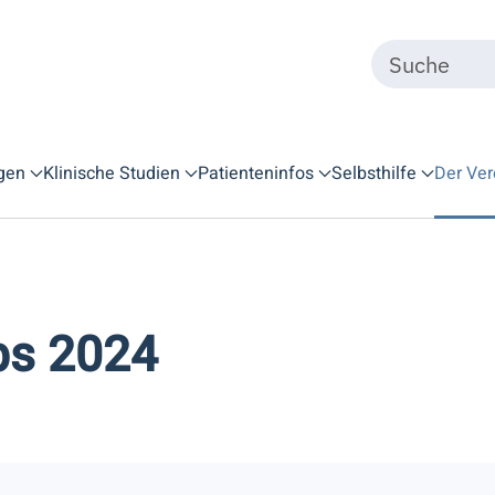
gen
Klinische Studien
Patienteninfos
Selbsthilfe
Der Ver
bs 2024