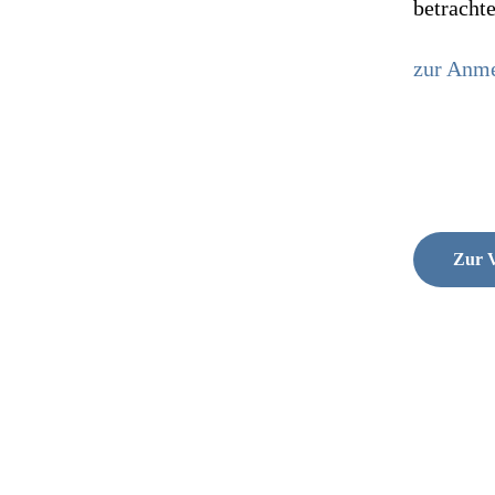
betracht
zur Anme
Zur V