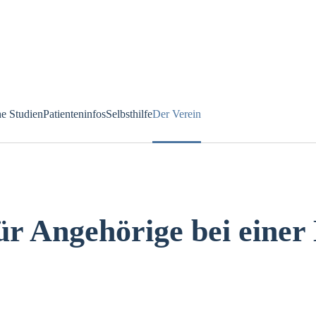
he Studien
Patienteninfos
Selbsthilfe
Der Verein
r Angehörige bei einer