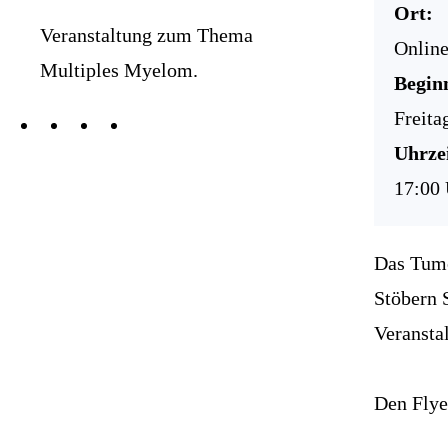
Ort:
Veranstaltung zum Thema
Onlin
Multiples Myelom.
Begin
Freita
Uhrzei
17:00 
Das Tumo
Stöbern 
Veransta
Den Flye