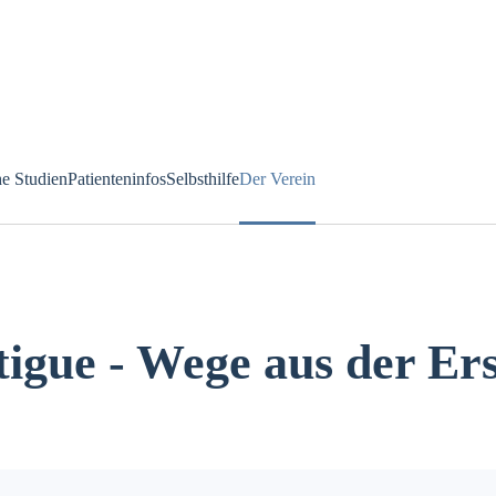
he Studien
Patienteninfos
Selbsthilfe
Der Verein
igue - Wege aus der Er