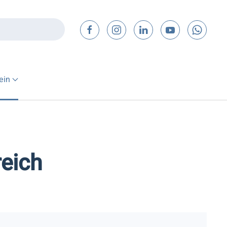
ein
eich