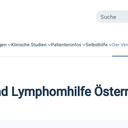
gen
Klinische Studien
Patienteninfos
Selbsthilfe
Der Ver
d Lymphomhilfe Österr