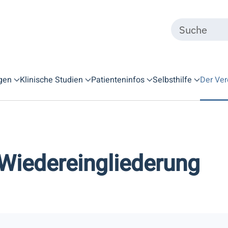
gen
Klinische Studien
Patienteninfos
Selbsthilfe
Der Ver
 Wiedereingliederung